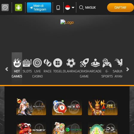
Main di
MASUK
DAFTAR
Telegram
HOT
SLOTS
LIVE
RACE
TOGEL
OLAHRAGA
CRASH
ARCADE
E-
SABUNG
PROM
GAMES
CASINO
GAME
SPORTS
AYAM
i
i
i
i
i
i