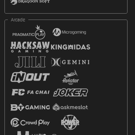
Arcade