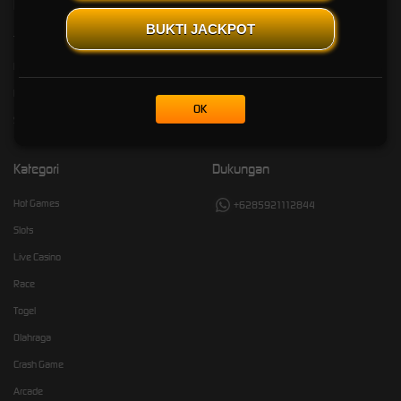
Kebijaksanaan
Platform
BUKTI JACKPOT
Tentang TARUHANBOLA
Promosi
Responsible Gambling
Loyalty
Pusat Bantuan
Referral
OK
Syarat dan Ketentuan
Kategori
Dukungan
Hot Games
+6285921112844
Slots
Live Casino
Race
Togel
Olahraga
Crash Game
Arcade