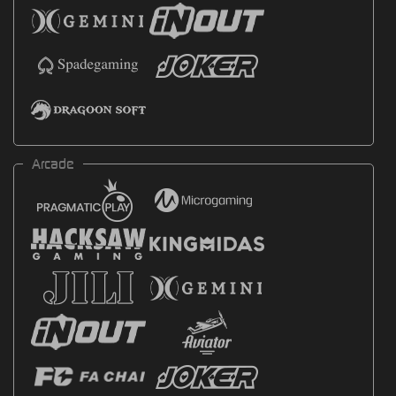
Arcade