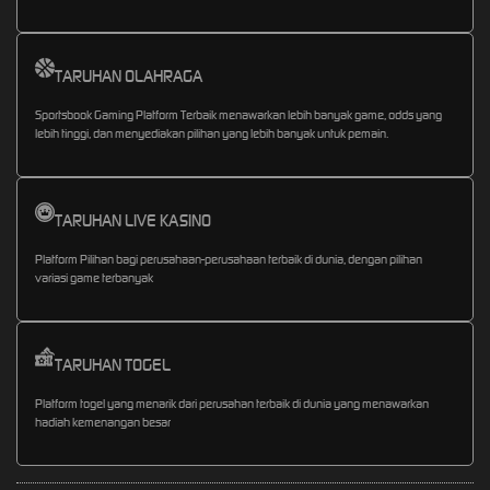
TARUHAN OLAHRAGA
Sportsbook Gaming Platform Terbaik menawarkan lebih banyak game, odds yang
lebih tinggi, dan menyediakan pilihan yang lebih banyak untuk pemain.
TARUHAN LIVE KASINO
Platform Pilihan bagi perusahaan-perusahaan terbaik di dunia, dengan pilihan
variasi game terbanyak
TARUHAN TOGEL
Platform togel yang menarik dari perusahan terbaik di dunia yang menawarkan
hadiah kemenangan besar