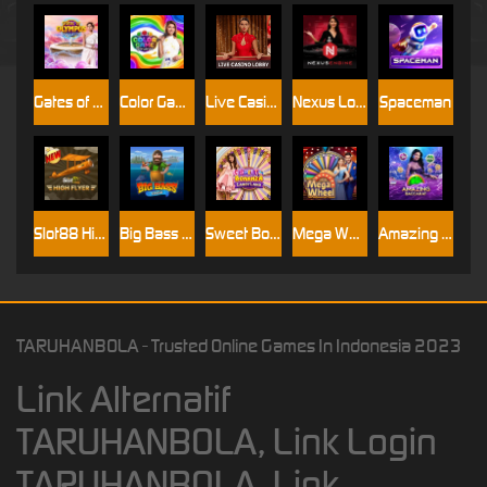
Gates of Olympus Roulette
Color Game Bonanza
Live Casino Lobby
Nexus Lounge
Spaceman
Slot88 High Flyer
Big Bass Crash
Sweet Bonanza Candyland
Mega Wheel
Amazing Baccarat
TARUHANBOLA - Trusted Online Games In Indonesia 2023
Link Alternatif
TARUHANBOLA, Link Login
TARUHANBOLA, Link